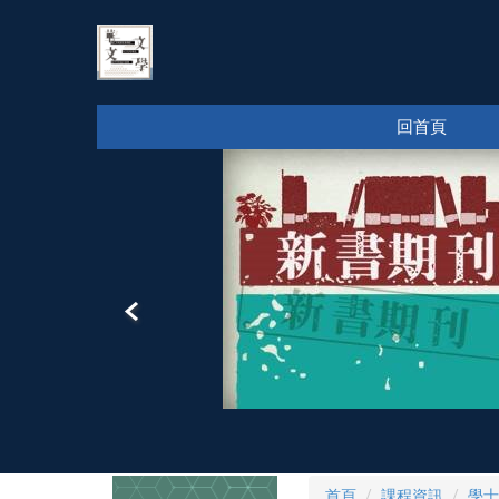
跳
到
主
要
內
回首頁
容
區
首頁
課程資訊
學士