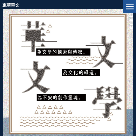
跳
東華華文
到
主
要
內
容
區