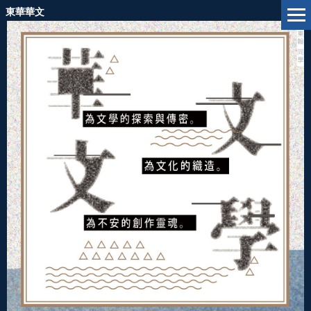
跳
東華華文
到
主
要
內
容
區