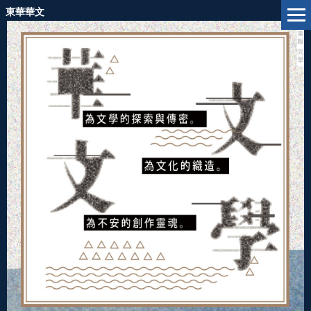
跳
東華華文
到
主
要
內
容
區