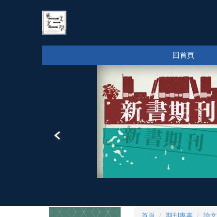
跳
到
主
要
內
回首頁
容
區
首頁
期刊專書
論文