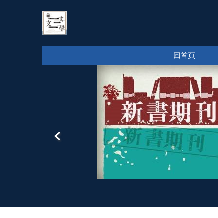
跳
到
主
要
回首頁
內
容
區