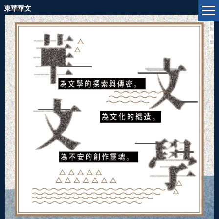
跳
東華華文
到
主
要
內
容
區