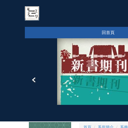
跳
到
主
要
內
回首頁
容
區
首頁
系所簡介
系務