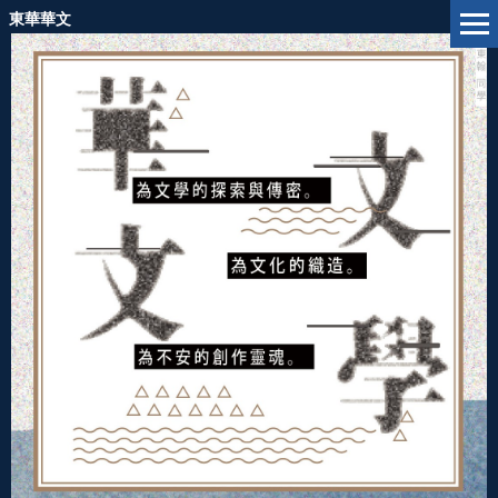
跳
東華華文
到
主
要
內
容
區