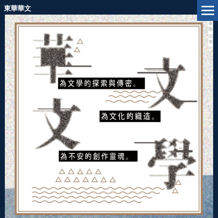
跳
東華華文
到
主
要
內
容
區