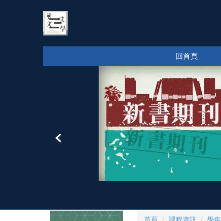
跳
到
主
要
內
回首頁
容
區
首頁
課程資訊
學年