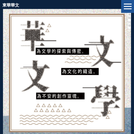
跳
東華華文
到
主
要
內
容
區