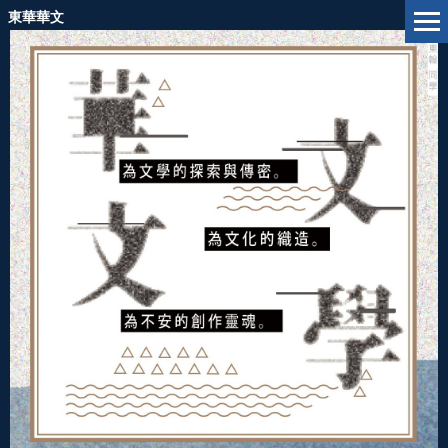
跳
東華華文
到
主
要
內
容
區