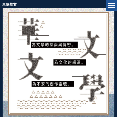
跳
東華華文
到
主
要
內
容
區