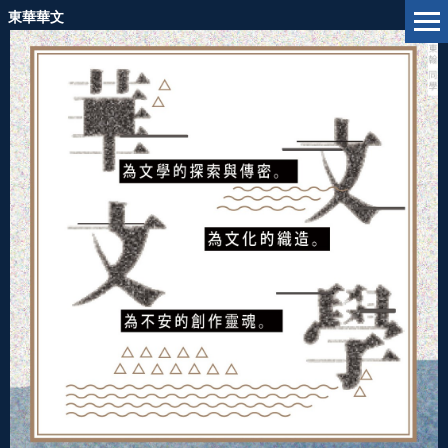
跳
東華華文
到
主
要
內
容
區