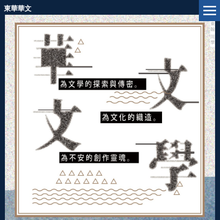
跳
東華華文
到
主
要
內
容
區