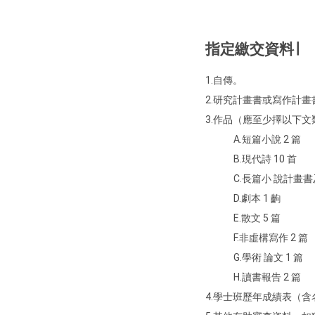
指定繳交資料∣
1.自傳。
2.研究計畫書或寫作計
3.作品（應至少擇以下
A.短篇小說 2 篇
B.現代詩 10 首
C.長篇小 說計畫書
D.劇本 1 齣
E.散文 5 篇
F.非虛構寫作 2 篇
G.學術 論文 1 篇
H.讀書報告 2 篇
4.學士班歷年成績表（含