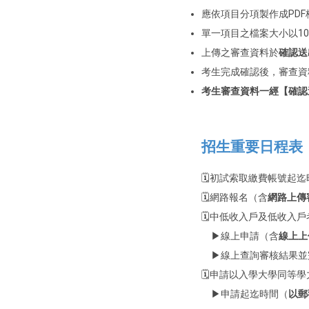
應依項目分項製作成PD
單一項目之檔案大小以10
上傳之審查資料於
確認送
考生完成確認後，審查資
考生審查資料一經【確認
招生重要日程表
🗓️初試索取繳費帳號起迄
🗓️網路報名（含
網路上傳
🗓️中低收入戶及低收入
▶線上申請（含
線上上
▶線上查詢審核結果並完成
🗓️申請以入學大學同等
▶申請起迄時間（
以郵