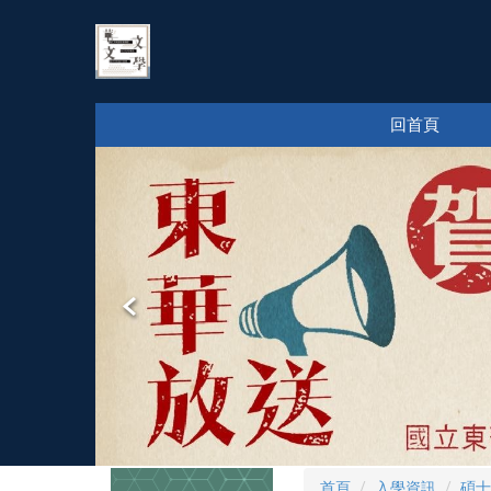
跳
到
主
要
內
回首頁
容
區
首頁
入學資訊
碩士