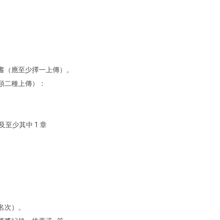
畫書（應至少擇一上傳）。
文類二種上傳）：
及至少其中 1 章
名次）。