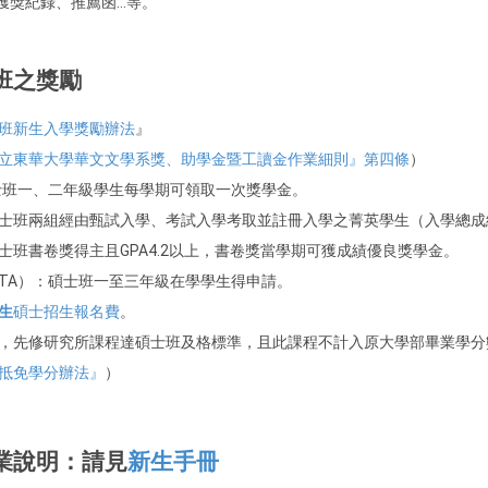
如獲獎紀錄、推薦函…等。
班之獎勵
班新生入學獎勵辦法
』
立東華大學華文文學系獎、助學金暨工讀金作業細則』第四條
）
士班一、二年級學生每學期可領取一次獎學金。
士班兩組經由甄試入學、考試入學考取並註冊入學之菁英學生（入學總成
士班書卷獎得主且GPA4.2以上，書卷獎當學期可獲成績優良獎學金。
TA）：碩士班一至三年級在學學生得申請。
生
碩士招生報名費
。
，先修研究所課程達碩士班及格標準，且此課程不計入原大學部畢業學分
抵免學分辦法』
）
業說明：請見
新生手冊