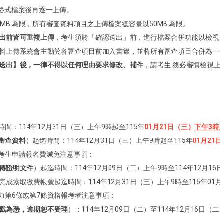
F格式檔案後再逐一上傳。
MB 為限，所有審查資料項目之上傳檔案總容量以50MB 為限。
出前皆可重複上傳
，考生須於「確認送出」前，進行檔案合併功能以檢視
料上傳系統會主動於各審查項目前加入書籤，並將所有審查項目合併為一個
送出】後，一律不得以任何理由要求修改、補件
，請考生 務必審慎檢視
時間：114年12月31日（三）上午9時起至115年
01月21日（三）
下午3時
審查資料
）起迄時間：114年12月31日（三）上午9時起至115年
01月2
戶考生申請報名費減免注意事項：
傳證明文件
）起迄時間：114年12月09日（二）上午9時至114年12月1
索取繳費帳號起迄時間：114年12月31日（三）上午9時至115年01
學力第6條或第7條資格報考者注意事項：
戳為憑，逾期恕不受理
）：114年12月09日（二）至114年12月16日（