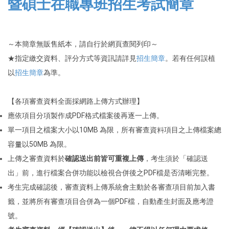
暨碩士在職專班招生考試簡章
～本簡章無販售紙本，請自行於網頁查閱列印～
★指定繳交資料、評分方式等資訊請詳見
招生簡章
。若有任何誤植
以
招生簡章
為準。
【各項審查資料全面採網路上傳方式辦理】
應依項目分項製作成PDF格式檔案後再逐一上傳。
單一項目之檔案大小以10MB 為限，所有審查資料項目之上傳檔案總
容量以50MB 為限。
上傳之審查資料於
確認送出前皆可重複上傳
，考生須於「確認送
出」前，進行檔案合併功能以檢視合併後之PDF檔是否清晰完整。
考生完成確認後，審查資料上傳系統會主動於各審查項目前加入書
籤，並將所有審查項目合併為一個PDF檔，自動產生封面及應考證
號。