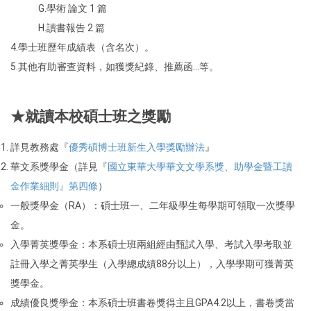
G.學術 論文 1 篇
H.讀書報告 2 篇
4.學士班歷年成績表（含名次）。
5.其他有助審查資料，如獲獎紀錄、推薦函…等。
★
就讀本校碩士班之獎勵
詳見教務處『
優秀碩博士班新生入學獎勵辦法
』
華文系獎學金（詳見『
國立東華大學華文文學系獎、助學金暨工讀
金作業細則』第四條
）
一般獎學金（RA）：碩士班一、二年級學生每學期可領取一次獎學
金。
入學菁英獎學金：本系碩士班兩組經由甄試入學、考試入學考取並
註冊入學之菁英學生（入學總成績88分以上），入學學期可獲菁英
獎學金。
成績優良獎學金：本系碩士班書卷獎得主且GPA4.2以上，書卷獎當