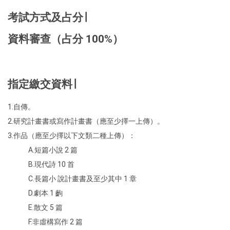
考試方式及占分∣
資料審查（占分 100%）
指定繳交資料∣
1.自傳。
2.研究計畫書或寫作計畫書（應至少擇一上傳）。
3.作品（應至少擇以下文類二種上傳）：
A.短篇小說 2 篇
B.現代詩 10 首
C.長篇小 說計畫書及至少其中 1 章
D.劇本 1 齣
E.散文 5 篇
F.非虛構寫作 2 篇