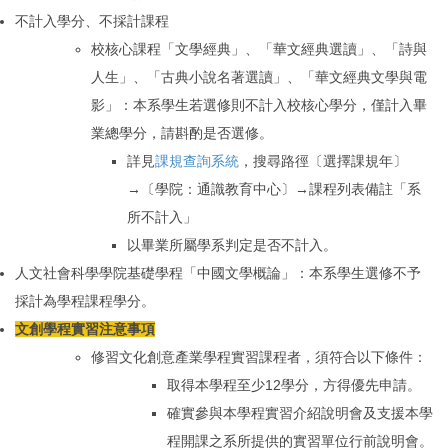
不計入學分、不採計課程
校核心課程「文學經典」
、
「
華文經典選讀
」
、
「
詩與
人生
」
、
「
古典小說名著選讀
」
、
「
華文經典文學與電
影
」
：
本系學生若選修則不計入校核心學分，僅
計
入畢
業總學分，請斟酌是否選修。
詳見
課規查詢系統
，搜尋路徑〔選擇課規年〕
→〔學院：通識教育中心〕→課程列表備註「系
所不計入」
以畢業所屬學系判定是否不計入。
人文社會科學學院基礎學程
「
中國文學概論
」
：
本系學生選修不予
採計為學程課程學分。
文創學程實習注意事項
修習文化創意產業學程實習課程者，須符合以下條件：
取得本學程至少12學分，方得優先申請。
確實參與本學程實習介紹說明會及支援本學
程開課之系所提供的實習單位行前說明會。