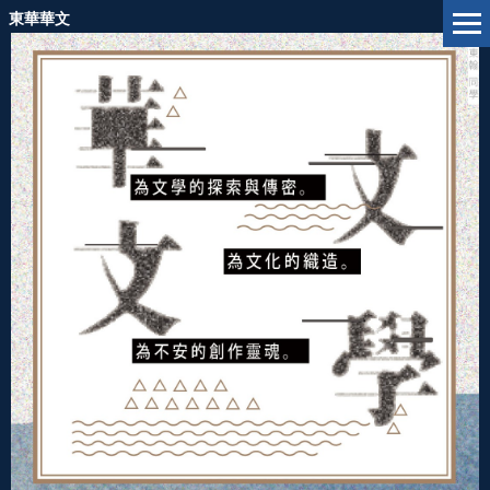
跳
東華華文
到
主
要
內
容
區