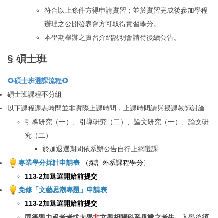
符合以上條件方得申請實習；並於實習完成後參加學程
辦理之公開發表會方可取得實習學分。
本學期舉辦之
實習介紹說明會請待後續公告。
§ 碩士班
🌻碩士班選課流程🌻
碩士班課程不分組
以下課程課表時間並非實際上課時間，上課時間請與授課教師討論
引導研究（一）、引導研究（二）、論文研究（一）、論文研
究（二）
於加退選期間依系辦公告自行上網選課
專業學分採計申請表
（採計外系課程學分）
113-2
加退選開始前提交
免修「文藝思潮專題」申請表
113-2
加退選開始前提交
同等學力報考者
或
大學
非
文學相關科系畢業之考生
，入學後
須