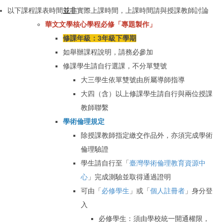
以下課程課表時間
並非
實際上課時間，上課時間請與授課教師討論
華文文學核心學程
必修「專題製作
」
修課年級：3年級下學期
如舉辦課程說明，請務必參加
修課學生請自行選課，不分單雙號
大三學生依單雙號由所屬導師指導
大四（含）以上修課學生請自行與兩位授課
教師聯繫
學術倫理規定
除授課教師指定繳交作品外，亦須完成學術
倫理驗證
學生請自行至「
臺灣學術倫理教育資源中
心
」完成測驗並取得通過證明
可由「
必修學生
」或「
個人註冊者
」身分登
入
必修學生：須由學校統一開通權限，