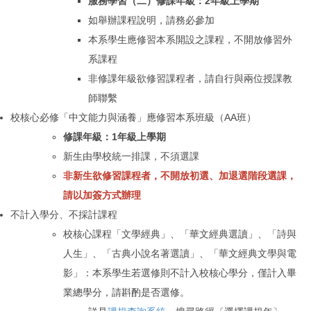
服務學習（二）修課年級：2年級上學期
如舉辦課程說明，請務必參加
本系學生應修習本系開設之課程，不開放修習外
系課程
非修課年級欲修習課程者，請自行與兩位授課教
師聯繫
校核心必修「中文能力與涵養」應修習本系班級（AA班）
修課年級：1年級上學期
新生由
學校統一排課，不須選課
非新生欲修習課程者，
不開放
初選
、加退選階段選課，
請以加簽方式辦理
不計入學分、不採計課程
校核心課程「文學經典」
、
「
華文經典選讀
」
、
「
詩與
人生
」
、
「
古典小說名著選讀
」
、
「
華文經典文學與電
影
」
：
本系學生若選修則不計入校核心學分，僅
計
入畢
業總學分，請斟酌是否選修。