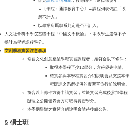
詳見
課規查詢系統
，搜尋路徑〔選擇課規年〕
→〔學院：通識教育中心〕→課程列表備註「系
所不計入」
以畢業所屬學系判定是否不計入。
人文社會科學學院基礎學程
「
中國文學概論
」
：
本系學生選修不予
採計為學程課程學分。
文創學程實習注意事項
修習文化創意產業學程實習課程者，須符合以下條件：
取得本學程至少12學分，方得優先申請。
確實參與本學程實習介紹說明會及支援本學
程開課之系所提供的實習單位行前說明會。
符合以上條件方得申請實習；並於實習完成後參加學程
辦理之公開發表會方可取得實習學分。
本學期舉辦之
實習介紹說明會請待後續公告。
§ 碩士班