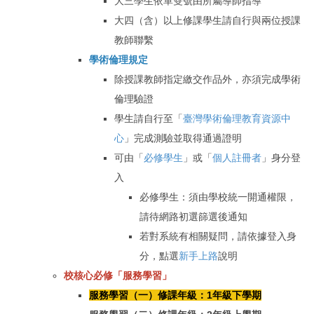
大三學生依單雙號由所屬導師指導
大四（含）以上修課學生請自行與兩位授課
教師聯繫
學術倫理規定
除授課教師指定繳交作品外，亦須完成學術
倫理驗證
學生請自行至「
臺灣學術倫理教育資源中
心
」完成測驗並取得通過證明
可由「
必修學生
」或「
個人註冊者
」身分登
入
必修學生：須由學校統一開通權限，
請待網路初選篩選後通知
若對系統有相關疑問，請依據登入身
分，點選
新手上路
說明
校核心必修
「
服務學習」
服務學習（一）修課年級：1年級下學期