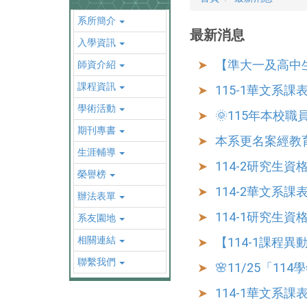
系所簡介
最新消息
入學資訊
【準大一及高中
師資介紹
課程資訊
115-1華文系課表 
學術活動
🌞115年本校職
期刊專書
本系更名案經教
生涯輔導
114-2研究生
榮譽榜
114-2華文系課表 
辦法表單
114-1研究生
系友園地
相關連結
【114-1課程
聯繫我們
🌸11/25「1
114-1華文系課表 