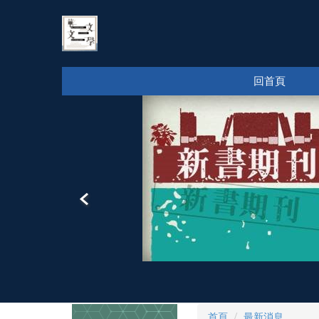
跳
到
主
要
內
回首頁
容
區
首頁
最新消息