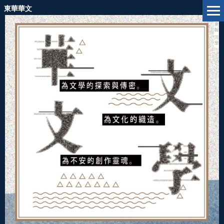
跳
東華華文
到
主
要
內
容
區