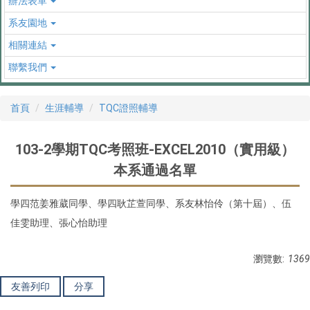
辦法表單
系友園地
相關連結
聯繫我們
首頁
生涯輔導
TQC證照輔導
103-2學期TQC考照班-EXCEL2010（實用級）
本系通過名單
學四
范姜雅葳同學、
學四耿芷萱同學、
系友
林怡伶（第十屆）、伍
佳雯助理、張心怡助理
瀏覽數:
1369
友善列印
分享