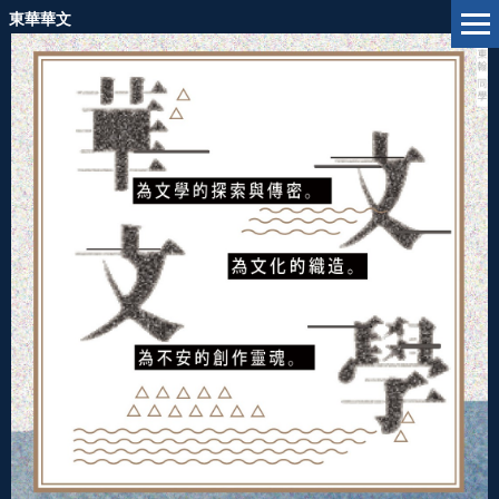
跳
東華華文
到
主
要
內
容
區