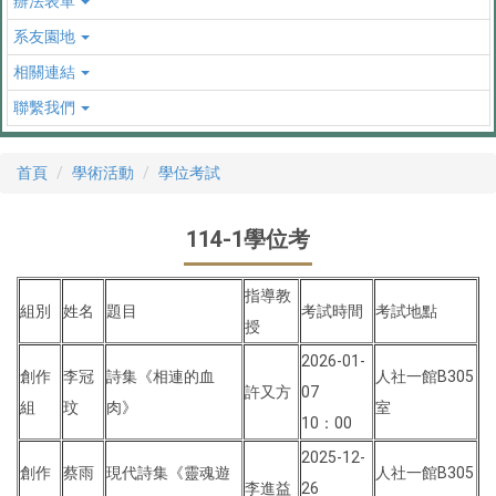
辦法表單
系友園地
相關連結
聯繫我們
首頁
學術活動
學位考試
114-1學位考
指導教
組別
姓名
題目
考試時間
考試地點
授
2026-01-
創作
李冠
詩集《相連的血
人社一館B305
許又方
07
組
玟
肉》
室
10：00
2025-12-
創作
蔡雨
現代詩集《靈魂遊
人社一館B305
李進益
26