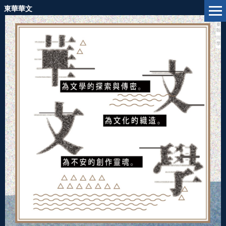
跳
東華華文
到
主
要
內
容
區