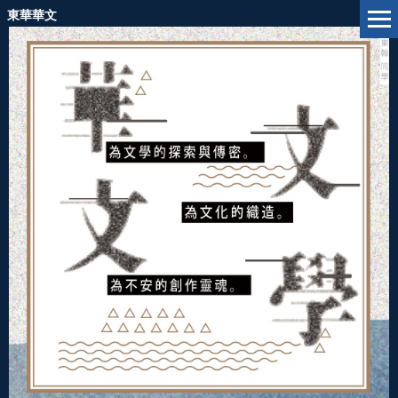
跳
東華華文
到
主
要
內
容
區