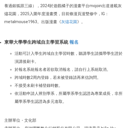
養過銀狐跟三線），2024於遊戲橘子的漫畫平台mojoin出道連載灰
燼花園，2025入圍年度漫畫獎，目前條漫頁漫雙修中，IG：
metalmouse1963。出版漫畫《
灰燼花園
》。
東華大學學生跨域自主學習系統
報名
活動可計入學生跨域自主學習時數，聽講學生請攜帶學生證於
演講後刷卡。
於報名系統報名者若欲取消報名，請自行上系統取消。
跨域時數2周內登錄，若未被登錄請再來信詢問。
不接受未刷卡補登錄時數。
依活動申請人辨別學系，所屬學系學生認證為專業成長，非所
屬學系學生認證為多元進取。
主辦單位・文化部