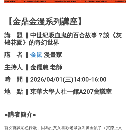
【金鼎金漫系列講座】
講 題 ▍中世紀吸血鬼的百合故事？談《灰
燼花園》的奇幻世界
講 者 ▍
金鼠
漫畫家
主持人 ▍金儒農 老師
時 間 ▍2026/04/01(三)14:00-16:00
地 點 ▍東華大學人社一館A207會議室
●講者簡介●
首次嘗試彩色條漫，因為姓黃又喜歡老鼠就叫黃金鼠了（實際上只