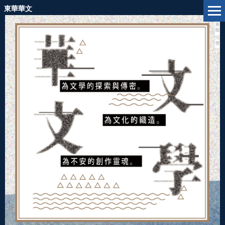
跳
東華華文
到
主
要
內
容
區