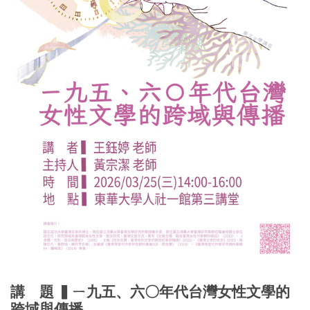
講 題 ▍ㄧ九五、六〇年代台灣女性文學的
跨域與傳播