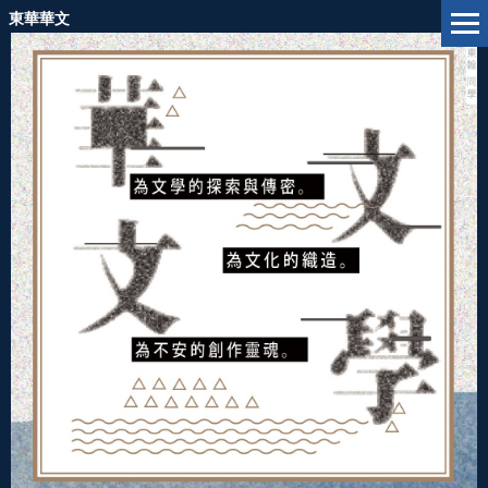
跳
東華華文
到
主
要
內
容
區