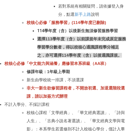
若對系統有相關疑問，請依據登入身
分，點選
新手上路
說明
校核心必修
「
服務學習」(114學年度已刪除)
114學年度（含）以後新生無須修習服務學習
選擇113學年度
（含）以前
課規年未完成原定服務
學習學分數者，得以校核心通識課程學分補足
之，亦可選擇114
學年度
（含）以後
通識課規。
校核心必修「中文能力與涵養」應修習本系班級（AA班）
修課年級：1年級上學期
新生由
學校統一排課，不須選課
非大一新生欲修習課程者，
不開放
初選
、加退選階段選
課，
請以加簽方式辦理
不計入學分、不採計課程
校核心課程「文學經典」
、
「
華文經典選讀
」
、
「
詩與
人生
」
、
「
古典小說名著選讀
」
、
「
華文經典文學與電
影
」
：
本系學生若選修則不計入校核心學分，僅
計
入畢