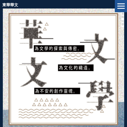
跳
東華華文
到
主
要
內
容
區