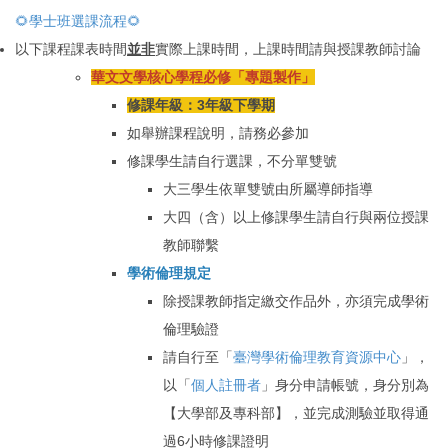
🌻學士班選課流程🌻
以下課程課表時間
並非
實際上課時間，上課時間請與授課教師討論
華文文學核心學程
必修「專題製作
」
修課年級：3年級下學期
如舉辦課程說明，請務必參加
修課學生請自行選課，不分單雙號
大三學生依單雙號由所屬導師指導
大四（含）以上修課學生請自行與兩位授課
教師聯繫
學術倫理規定
除授課教師指定繳交作品外，亦須完成學術
倫理驗證
請自行至「
臺灣學術倫理教育資源中心
」，
以
「
個人註冊者
」身分申請帳號，身分別為
【大學部及專科部】，並
完成測驗並取得通
過6小時修課證明