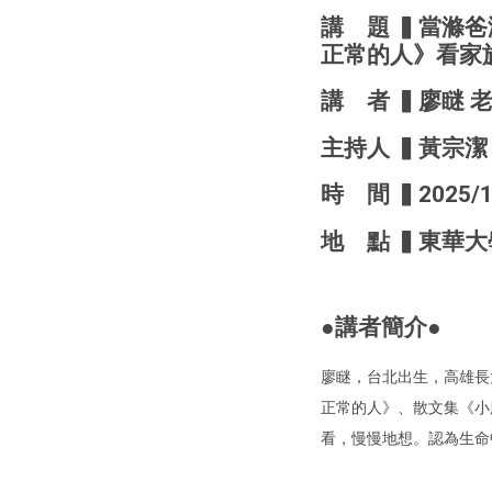
講 題 ▍當滌
正常的人》看家
講 者 ▍廖瞇 
主持人 ▍黃宗潔
時 間 ▍2025/12
地 點 ▍東華大
●講者簡介●
廖瞇，台北出生，高雄長
正常的人》、散文集《小
看，慢慢地想。認為生命