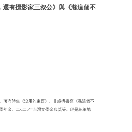
，還有攝影家三叔公》與《滌這個不
。著有詩集《沒用的東西》、非虛構書寫《滌這個不
學年金、二○二○年台灣文學金典獎等。瞇是細細地