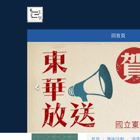
跳
到
主
要
內
回首頁
容
區
首頁
學術活動
演講