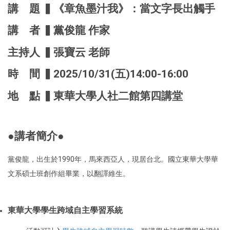
講 題 ▍《章魚墨汁我》：當文字長出觸手
講 者 ▍黨俊龍 作家
主持人 ▍張寶云 老師
時 間 ▍2025/10/31(五)14:00-16:00
地 點 ▍東華大學人社二館第四講堂
●講者簡介●
黨俊龍，出生於1990年，馬來西亞人，現居台北。國立東華大學華
文系碩士班創作組畢業，以翻譯維生。
東華大學學生跨域自主學習系統