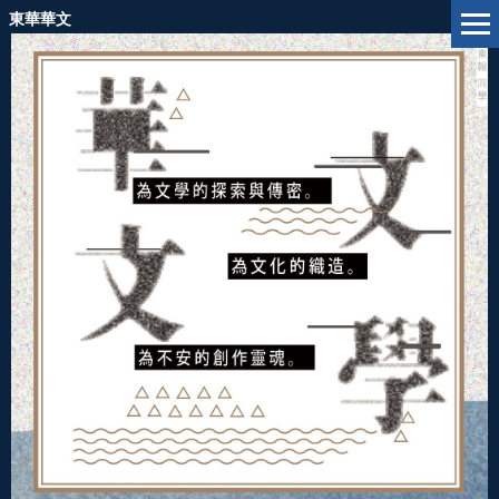
跳
東華華文
到
主
要
內
容
區