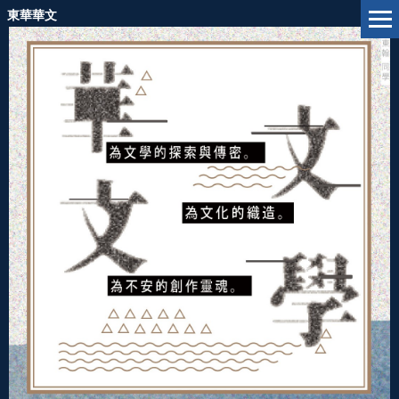
跳
東華華文
到
主
要
內
容
區