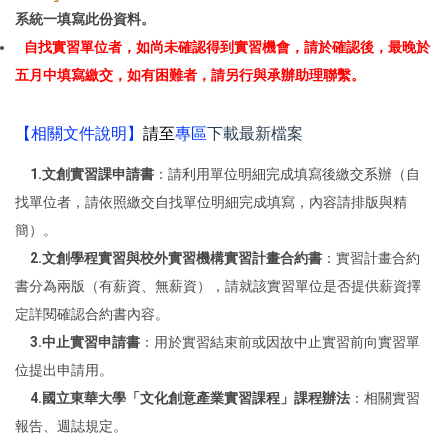
系統一填寫此份資料。
自找實習單位者，如尚未
確認得到實習機會，請於確認後，最晚於
五月中
填寫繳交
，如有困難者，請另行與承辦助理聯繫。
【相關文件說明】
請至
專區
下載最新檔案
1.文創實習課申請書
：請利用單位明細完成填寫後繳交系辦（自
找單位者，請依照繳交自找單位明細完成填寫，內容請排版與精
簡）。
2.文創學程實習與校外實習機構實習計畫合約書
：實習計畫合約
書分為兩版（有薪資、無薪資），請就該實習單位是否提供薪資擇
定詳閱確認合約書內容。
3.中止實習申請書
：用於實習結束前或因故中止實習前向實習單
位提出申請用。
4.國立東華大學「文化創意產業實習課程」課程辦法
：相關實習
報告、週誌規定。