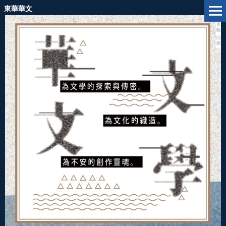
跳
東華華文
到
主
要
內
容
區