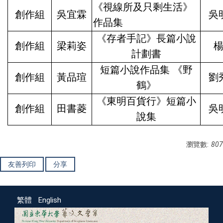
《視線所及只剩⽣活》
創作組
吳宜霖
吳
作品集
《存者手記》長篇小說
創作組
梁莉姿
計劃書
短篇小說作品集 《野
創作組
黃品瑄
劉
鶴》
《東明百貨行》短篇小
創作組
田書菱
吳
說集
瀏覽數:
807
友善列印
分享
繁體
English