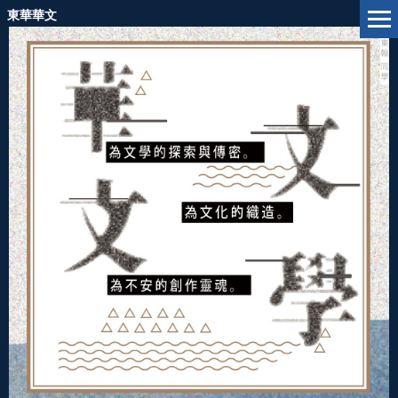
跳
東華華文
到
主
要
內
容
區