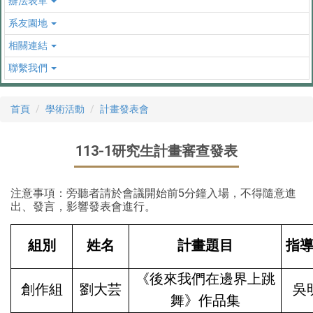
辦法表單
系友園地
相關連結
聯繫我們
首頁
學術活動
計畫發表會
113-1研究生計畫審查發表
注意事項：旁聽者請於會議開始前5分鐘入場，不得隨意進
出、發言，影響發表會進行。
組別
姓名
計畫題目
指
《後來我們在邊界上跳
創作組
劉大芸
吳
舞》作品集