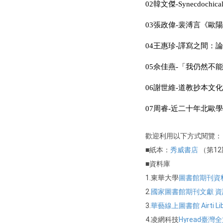
02韓文傑-Synecdochical All
03張政偉-裴溥言《歐陽
04王惠珍-譯寫之間：
05佘佳燕-「我仍然不
06謝世維-道教抄本文化
07周睿-近二十年北歐
歡迎利用以下方式閱覽：
■紙本：
秀威
書店
（第1
■資料庫
1.東華大學
圖書館期刊資
2.
國家圖書館期刊文獻 資
3.
華藝線上圖書館
Airti Li
4.凌網科技
Hyread臺灣