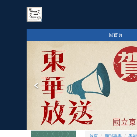
跳
到
主
要
內
回首頁
容
區
首頁
期刊專書
學術