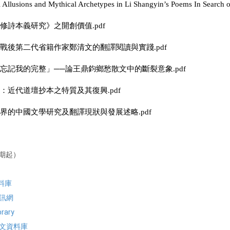
usions and Mythical Archetypes in Li Shangyin’s Poems In Search of
修詩本義研究》之開創價值.pdf
論戰後第二代省籍作家鄭清文的翻譯閱讀與實踐.pdf
能忘記我的完整」──論王鼎鈞鄉愁散文中的斷裂意象.pdf
：近代道壇抄本之特質及其復興.pdf
學界的中國文學研究及翻譯現狀與發展述略.pdf
2期起）
料庫
訊網
brary
全文資料庫