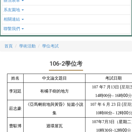
辦法表單
系友園地
相關連結
聯繫我們
首頁
學術活動
學位考試
106-2學位考
姓名
中文論文題目
考試日期
日 (
星期五
107
年7 月13
李冠廷
有橘子樹的地方
時00
分
14
時00分– 16
日 (
星期
《亞馬喇前地與黃昏》短篇小說
107
年 6 月 23
莊志豪
時00
集
10
時00分– 12
日（星期二
107
年7月3
曹馭博
迴環屋瓦
時00
分
10
時30分-12