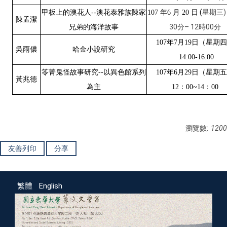
--
日 (
星期三)
甲板上的澳花人
澳花泰雅族陳家
107
年6 月 20
陳孟潔
30分– 12時00分
兄弟的海洋故事
107
年7月
19
日（星期四
吳雨儂
哈金小說研究
14:00-16:00
日（星期五
笭菁鬼怪故事研究--以異色館系列
107
年6月29
黃兆德
為主
12
：00~14：00
瀏覽數:
1200
友善列印
分享
繁體
English