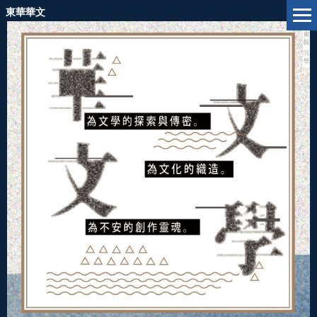
跳
東華華文
到
主
要
內
容
區