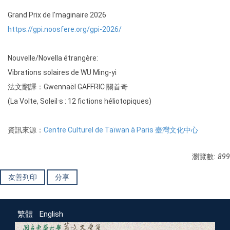
Grand Prix de I'maginaire 2026
https://gpi.noosfere.org/gpi-2026/
Nouvelle/Novella étrangère:
Vibrations solaires de WU Ming-yi
法文翻譯：Gwennaël GAFFRIC 關首奇
(La Volte, Soleil·s : 12 fictions héliotopiques)
資訊來源：
Centre Culturel de Taïwan à Paris 臺灣文化中心
瀏覽數:
899
友善列印
分享
繁體
English