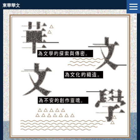
跳
東華華文
到
主
要
內
容
區