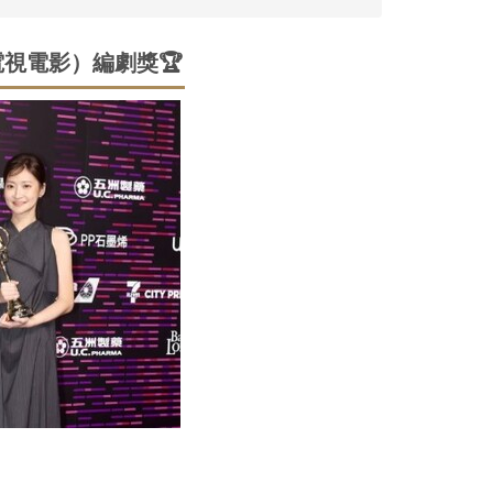
視電影）編劇獎🏆