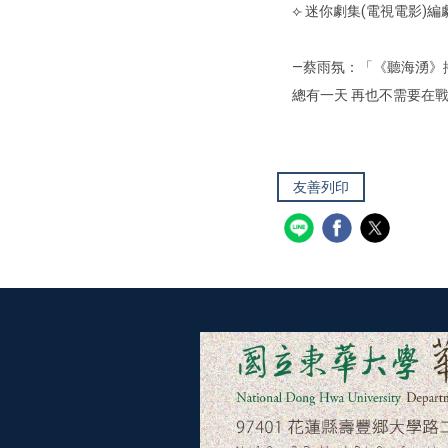
⟣ 迷你劇集(電視電影)編
—蔡雨氛：「《聽海湧》
總有一天 再也不需要在
友善列印