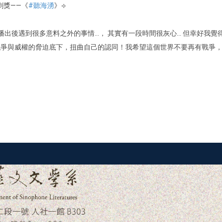
劇獎——《
#聽海湧
》⟢
播出後遇到很多意料之外的事情…， 其實有一段時間很灰心… 但幸好我覺
戰爭與威權的脅迫底下，扭曲自己的認同！我希望這個世界不要再有戰爭