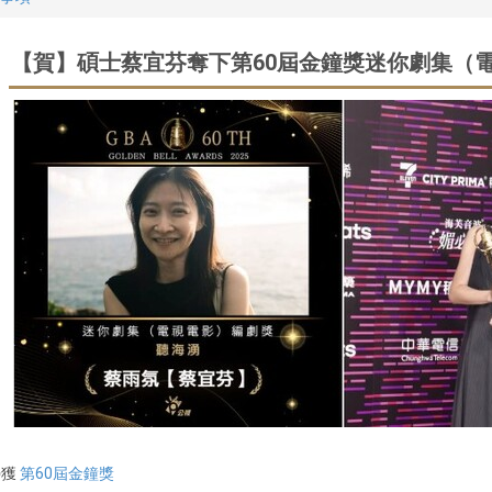
【賀】碩士蔡宜芬奪下第60屆金鐘獎迷你劇集（電
榮獲
第60屆金鐘獎