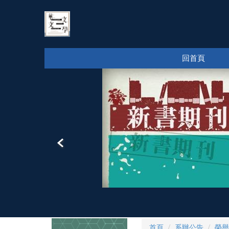
跳
到
主
要
內
回首頁
容
區
首頁
系辦公告
榮譽