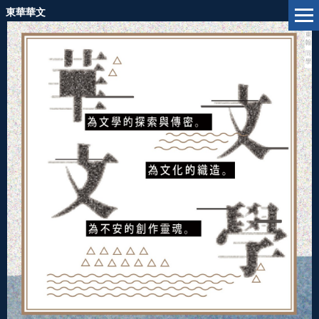
跳
東華華文
到
主
要
內
容
區