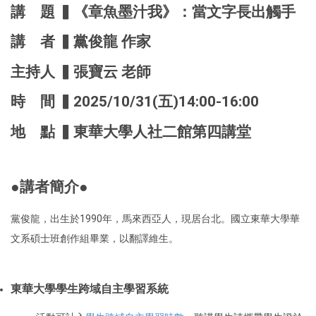
講 題 ▍《章魚墨汁我》：當文字長出觸手
講 者 ▍黨俊龍 作家
主持人 ▍張寶云 老師
時 間 ▍2025/10/31(五)14:00-16:00
地 點 ▍東華大學人社二館第四講堂
●講者簡介●
黨俊龍，出生於1990年，馬來西亞人，現居台北。國立東華大學華
文系碩士班創作組畢業，以翻譯維生。
東華大學學生跨域自主學習系統