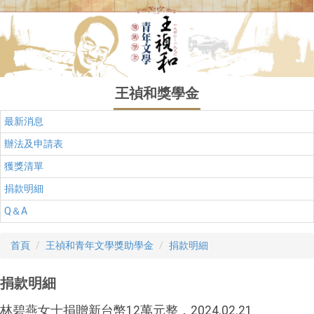
跳
到
主
要
內
容
王禎和獎學金
區
最新消息
辦法及申請表
獲獎清單
捐款明細
Q＆A
首頁
王禎和青年文學獎助學金
捐款明細
捐款明細
林碧燕女士捐贈新台幣12萬元整，2024.02.21