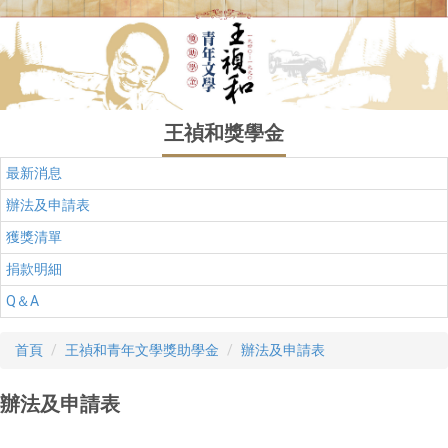
跳
到
主
要
內
容
王禎和獎學金
區
最新消息
辦法及申請表
獲獎清單
捐款明細
Q＆A
首頁
王禎和青年文學獎助學金
辦法及申請表
辦法及申請表