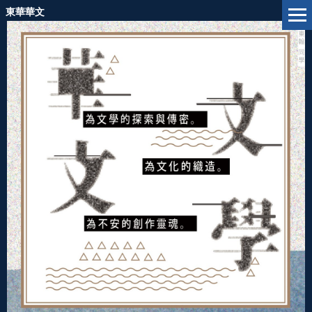
跳
東華華文
到
主
要
內
容
區