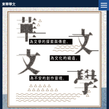
跳
東華華文
到
主
要
內
容
區