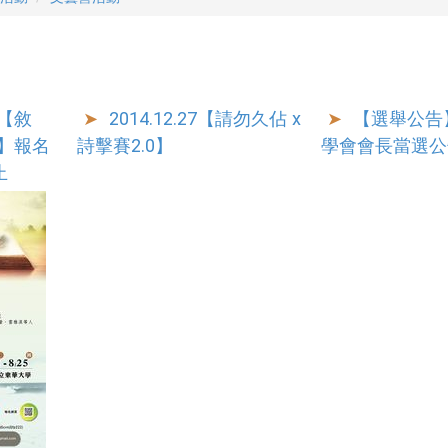
營【敘
2014.12.27【請勿久佔 x
【選舉公告
】報名
詩擊賽2.0】
學會會長當選公
止