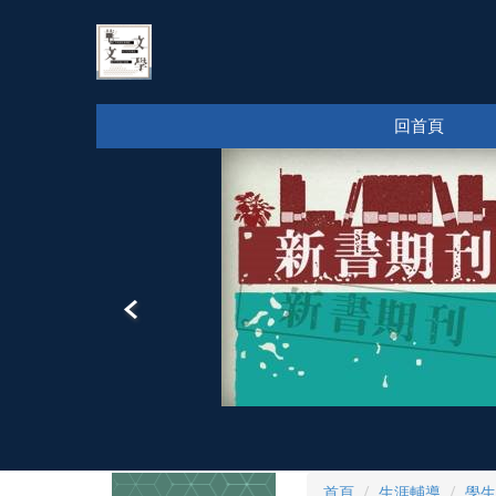
跳
到
主
要
內
回首頁
容
區
首頁
生涯輔導
學生