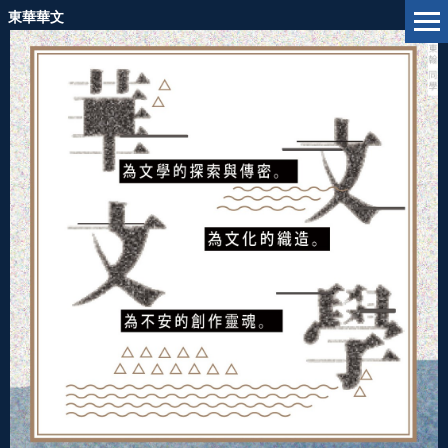
跳
東華華文
到
主
要
內
容
區