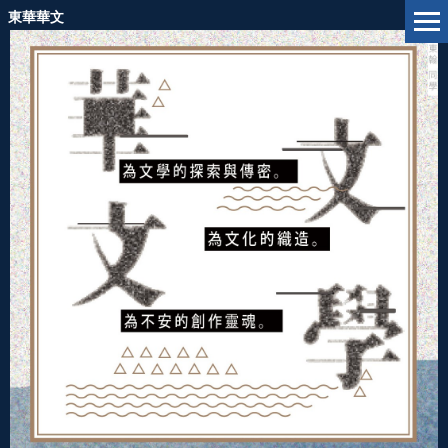
跳
東華華文
到
主
要
內
容
區