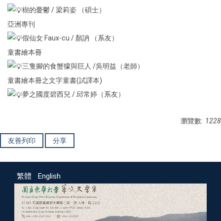
樹的憂鬱 / 梁莉姿 （碩士）
亞洲專刊
假仙女 Faux-cu / 顏訥 （系友）
童書繪本冊
三隻腳的食蟹獴與巨人 /吳明益（老師）
童書繪本冊之文字童書(試譯本)
夢之國度碧西兒 / 邱常婷（系友）
瀏覽數:
1228
友善列印
分享
繁體
English