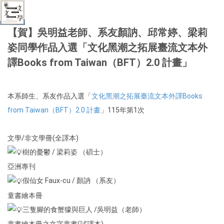
【賀】吳明益老師、系友顏訥、邱常婷、梁莉
姿同學作品入選「文化黑潮之拓展臺流文本外
譯Books from Taiwan（BFT）2.0 計畫」
本系師生、系友作品入選「
文化黑潮之拓展臺流文本外譯Books
from Taiwan（BFT）2.0 計畫
」115年第1次
文學/非文學冊(全譯本)
樹的憂鬱 / 梁莉姿 （碩士）
亞洲專刊
假仙女 Faux-cu / 顏訥 （系友）
童書繪本冊
三隻腳的食蟹獴與巨人 /吳明益（老師）
童書繪本冊之文字童書(試譯本)