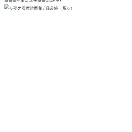
夢之國度碧西兒 / 邱常婷（系友）