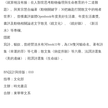
《就算牠沒有臉：在人類世思考動物倫理與生命教育的十二道難
題》。與黃宗慧合編著《動物關鍵字：30把鑰匙打開散文中的牠者
世界》。曾獲書評媒體Openbook年度美好生活書、年度生活書獎。
書評及動物相關論述文字散見《鏡文化》、《鏡好聽》、《新活
水》等專欄。
隱匿
寫詩，貓奴，曾經營淡水有河book11年，為134隻河貓命名。著有詩
集《幸運的罪》等七冊；散文集《病從所願》等六冊。法譯詩選集
《美的邊緣》；荷譯詩選集《生命線》。
BN設計與排版：010
指導：文化部
主辦：時光書店
合辦：東華華文系