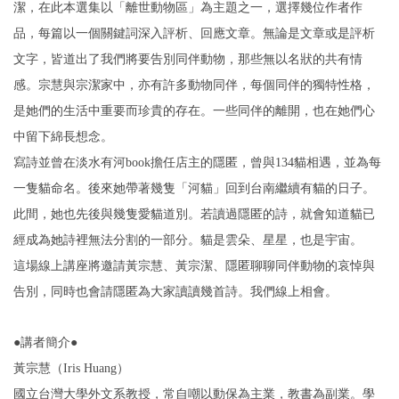
潔，在此本選集以「離世動物區」為主題之一，選擇幾位作者作
品，每篇以一個關鍵詞深入評析、回應文章。無論是文章或是評析
文字，皆道出了我們將要告別同伴動物，那些無以名狀的共有情
感。宗慧與宗潔家中，亦有許多動物同伴，每個同伴的獨特性格，
是她們的生活中重要而珍貴的存在。一些同伴的離開，也在她們心
中留下綿長想念。
寫詩並曾在淡水有河book擔任店主的隱匿，曾與134貓相遇，並為每
一隻貓命名。後來她帶著幾隻「河貓」回到台南繼續有貓的日子。
此間，她也先後與幾隻愛貓道別。若讀過隱匿的詩，就會知道貓已
經成為她詩裡無法分割的一部分。貓是雲朵、星星，也是宇宙。
這場線上講座將邀請黃宗慧、黃宗潔、隱匿聊聊同伴動物的哀悼與
告別，同時也會請隱匿為大家讀讀幾首詩。我們線上相會。
●講者簡介●
黃宗慧（Iris Huang）
國立台灣大學外文系教授，常自嘲以動保為主業，教書為副業。學