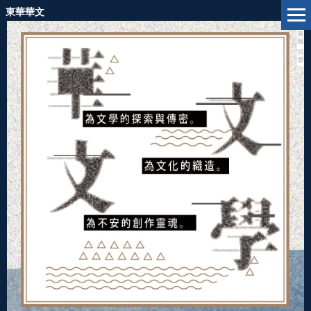
跳
東華華文
到
主
要
內
容
區