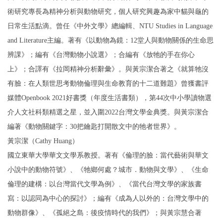
術研究專長為精神分析與動物研究，個人研究興趣為家中貓與龜的
日常生活點滴。曾任《中外文學》總編輯、NTU Studies in Language
and Literature主編。著有《以動物為鏡：12堂人與動物關係的生命思
辨課》；編有《台灣動物小說選》；合編有《放牠的手在你心
上》；合譯有《拉岡精神分析辭彙》。與黃宗潔合著之《就算牠沒
有臉：在人類世思考動物倫理與生命教育的十二道難題》曾獲書評
媒體Openbook 2021好書獎（年度生活書類），第44次中小學讀物選
介人文社科類精選之星，並入圍2022台灣文學金典獎。與黃宗潔合
編著《動物關鍵字：30把鑰匙打開散文中的牠者世界》。
黃宗潔（Cathy Huang）
國立東華大學華文文學系教授。著有《倫理的臉：當代藝術與華文
小說中的動物符號》、《牠鄉何處？城市．動物與文學》、《生命
倫理的建構：以台灣當代文學為例》、《當代台灣文學的家族書
寫：以認同為中心的探討》；編有《成為人以外的：台灣文學中的
動物群像》、《孤絕之島：後疫情時代的我們》；與黃宗慧合著