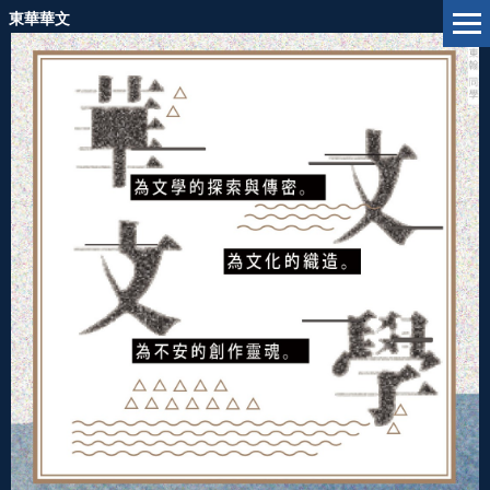
跳
東華華文
到
主
要
內
容
區