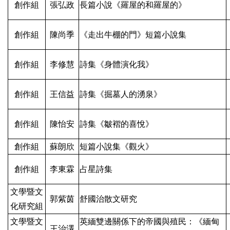
創作組
張弘政
長篇小說《羅屋的和羅屋的》
創作組
陳尚季
《走出牛棚的門》短篇小說集
創作組
李修慧
詩集《身體演化我》
創作組
王信益
詩集《掘墓人的湧泉》
創作組
陳怡安
詩集《皺褶的喜悅》
創作組
蘇朗欣
短篇小說集《觀火》
創作組
李東霖
占星詩集
文學暨文
郭紫茵
舒國治散文研究
化研究組
文學暨文
英緬雙邊關係下的帝國與殖民：《緬甸
王治澤