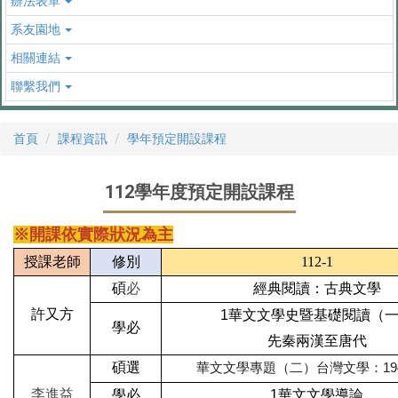
辦法表單
系友園地
相關連結
聯繫我們
首頁
課程資訊
學年預定開設課程
112學年度預定開設課程
※開課依實際狀況為主
授課老師
修別
112-1
碩
必
經典閱讀：古典文學
許又方
1
華文文學史暨基礎閱讀（
學必
先秦兩漢至唐代
碩
選
華文文學專題（二）台灣文學：19
李進益
學必
1
華文文學導論