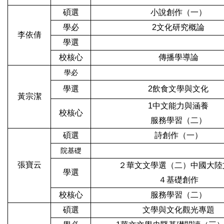
碩
選
小說創作（一）
學必
2
文化研究概論
李依倩
學選
校核心
傳播學導論
學必
學選
2
飲食文學與文化
黃宗潔
1
中文能力與涵養
校核心
服務學習（二）
碩選
詩創作（一）
院基礎
張寶云
２華文文學選（二）中國大陸
學選
４基礎創作
校核心
服務學習（二）
碩選
文學與文化觀光專題