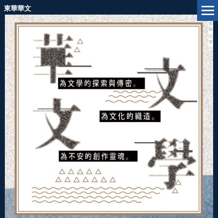
跳
東華華文
到
主
要
內
容
區