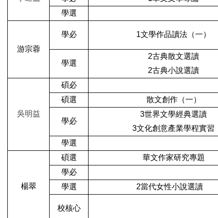
學選
學必
1
文學作品讀法（一）
游宗蓉
2
古典散文選讀
學選
2
古典小說選讀
碩
必
碩
選
散文創作（一）
吳明益
3
世界文學經典選讀
學必
3
文化創意產業學程實習
學選
碩
選
華文作家研究專題
學必
楊翠
學選
2
當代女性小說選讀
校核心