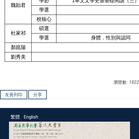
學必
1
華文文學史暨基礎閱讀（三
魏貽君
學選
校核心
碩選
杜家祁
學選
身體．性別與認同
顏崑陽
劉秀美
瀏覽數:
1822
友善列印
分享
繁體
English