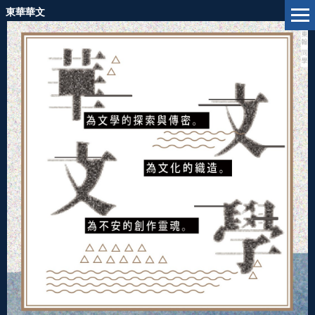
跳
東華華文
到
主
要
內
容
區