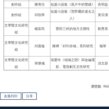
創作組
陳宥任
短篇小說集《底片中的雙縫》
吳明益
短篇小說集《荒野屬於逝去之
創作組
邱劭寧
黃宗潔
人》
文學暨文化研究
楊富民
豐田三村的地方主體性
劉秀美
組
文學暨文化研究
邱惠璇
陳燁「封印赤城」系列研究
楊翠
組
文學暨文化研究
張愛玲《傾城之戀》與改編電
簡肇儀
須文蔚
組
影、電視劇互文性研究
瀏覽數:
966
友善列印
分享