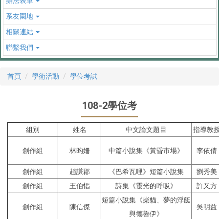
辦法表單
系友園地
相關連結
聯繫我們
首頁
學術活動
學位考試
108-2學位考
組別
姓名
中文論文題目
指導教
創作組
林昀姍
中篇小說集《黃昏市場》
李依倩
創作組
趙謙郡
《巴希瓦哩》短篇小說集
劉秀美
創作組
王伯慆
詩集《靈光的呼吸》
許又方
短篇小說集《柴貓、夢的浮艇
創作組
陳信傑
吳明益
與德魯伊》